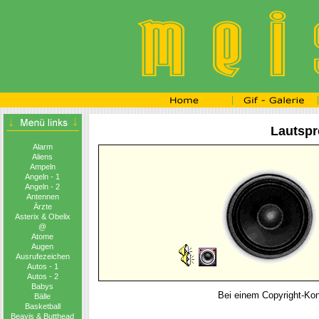
Lautspr
Alarm
Aliens
Ampeln
Angeln - 1
Angeln - 2
Antennen
Ärzte
Asterix & Obelix
@
Atome
Augen
Ausrufezeichen
Autos - 1
Autos - 2
Babys
Bei einem Copyright-Konf
Bälle
Basketball
Beavis & Butthead