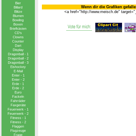
Bier
Wenn dir die Grafiken gefalle
Billard
<a href="http://www.meisch.de" target="
Blitze
Blumen
Bowling
Boxen
Briefkästen
CD′s
Clowns
Counter
Dart
Display
Dragonball - 1
Dragonball - 2
Dragonball - 3
Eishockey
E-Mail
Enter - 1
Enter - 2
Erde - 1
Erde - 2
Euro
Fackeln
Fahrräder
Faxgeräte
Feuerwerk - 1
Feuerwerk - 2
Fitness - 1
Fitness - 2
Flaggen
Flugzeuge
Frage