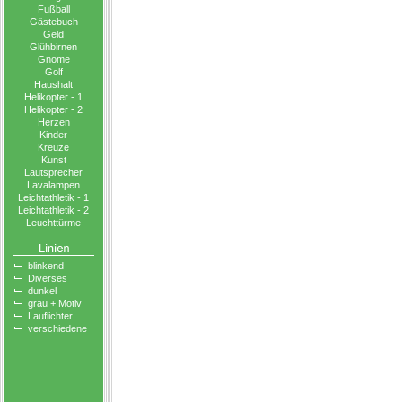
Fußball
Gästebuch
Geld
Glühbirnen
Gnome
Golf
Haushalt
Helikopter - 1
Helikopter - 2
Herzen
Kinder
Kreuze
Kunst
Lautsprecher
Lavalampen
Leichtathletik - 1
Leichtathletik - 2
Leuchttürme
blinkend
Diverses
dunkel
grau + Motiv
Lauflichter
verschiedene