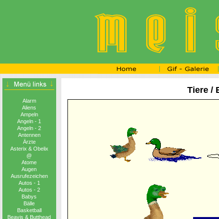
Tiere /
Alarm
Aliens
Ampeln
Angeln - 1
Angeln - 2
Antennen
Ärzte
Asterix & Obelix
@
Atome
Augen
Ausrufezeichen
Autos - 1
Autos - 2
Babys
Bälle
Basketball
Beavis & Butthead