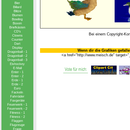
Bier
Billard
Blitze
Blumen
Bowling
Boxen
Briefkästen
CD′s
Bei einem Copyright-Konf
Clowns
Counter
Dart
Display
Wenn dir die Grafiken gefalle
Dragonball - 1
<a href="http://www.meisch.de" target="
Dragonball - 2
Dragonball - 3
Eishockey
E-Mail
Enter - 1
Enter - 2
Erde - 1
Erde - 2
Euro
Fackeln
Fahrräder
Faxgeräte
Feuerwerk - 1
Feuerwerk - 2
Fitness - 1
Fitness - 2
Flaggen
Flugzeuge
Frage