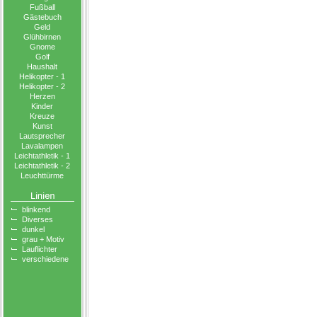
Fußball
Gästebuch
Geld
Glühbirnen
Gnome
Golf
Haushalt
Helikopter - 1
Helikopter - 2
Herzen
Kinder
Kreuze
Kunst
Lautsprecher
Lavalampen
Leichtathletik - 1
Leichtathletik - 2
Leuchttürme
blinkend
Diverses
dunkel
grau + Motiv
Lauflichter
verschiedene