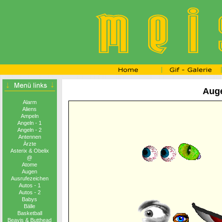
Auge
Alarm
Aliens
Ampeln
Angeln - 1
Angeln - 2
Antennen
Ärzte
Asterix & Obelix
@
Atome
Augen
Ausrufezeichen
Autos - 1
Autos - 2
Babys
Bälle
Basketball
Beavis & Butthead