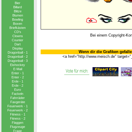
Bier
Billard
Blitze
Blumen
Bowling
Boxen
Briefkästen
CD′s
Bei einem Copyright-Konf
Clowns
Counter
Dart
Display
Wenn dir die Grafiken gefalle
Dragonball - 1
<a href="http://www.meisch.de" target="
Dragonball - 2
Dragonball - 3
Eishockey
E-Mail
Enter - 1
Enter - 2
Erde - 1
Erde - 2
Euro
Fackeln
Fahrräder
Faxgeräte
Feuerwerk - 1
Feuerwerk - 2
Fitness - 1
Fitness - 2
Flaggen
Flugzeuge
Frage