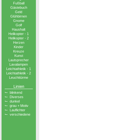
Fußball
Gästebuch
Geld
Glühbirnen
Gnome
Golf
Haushalt
Helikopter - 1
Helikopter - 2
Herzen
Kinder
Kreuze
Kunst
Lautsprecher
Lavalampen
Leichtathletik - 1
Leichtathletik - 2
Leuchttürme
blinkend
Diverses
dunkel
grau + Motiv
Lauflichter
verschiedene