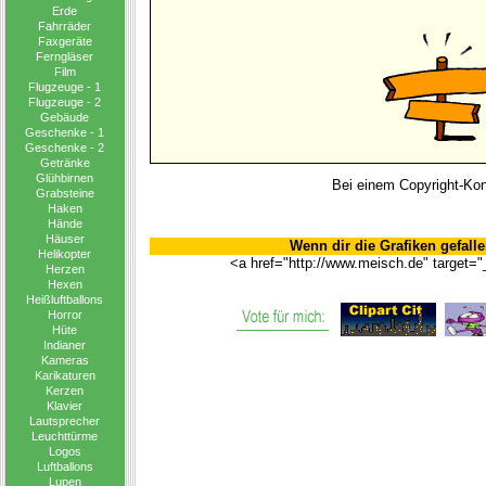
Erde
Fahrräder
Faxgeräte
Ferngläser
Film
Flugzeuge - 1
Flugzeuge - 2
Gebäude
Geschenke - 1
Geschenke - 2
Getränke
Glühbirnen
Bei einem Copyright-Konf
Grabsteine
Haken
Hände
Häuser
Wenn dir die Grafiken gefalle
Helikopter
<a href="http://www.meisch.de" target="
Herzen
Hexen
Heißluftballons
Horror
Hüte
Indianer
Kameras
Karikaturen
Kerzen
Klavier
Lautsprecher
Leuchttürme
Logos
Luftballons
Lupen