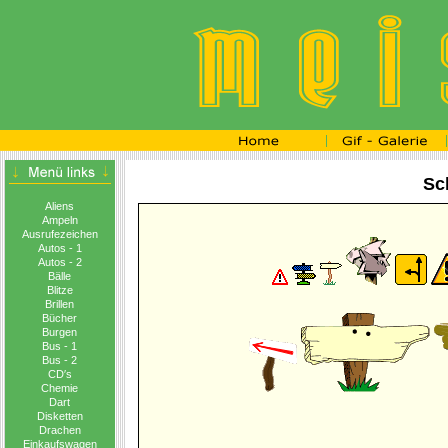
Sch
Aliens
Ampeln
Ausrufezeichen
Autos - 1
Autos - 2
Bälle
Blitze
Brillen
Bücher
Burgen
Bus - 1
Bus - 2
CD′s
Chemie
Dart
Disketten
Drachen
Einkaufswagen